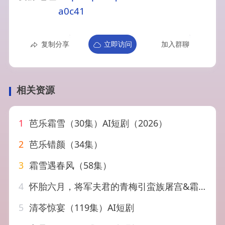
a0c41
复制分享
立即访问
加入群聊
相关资源
1
芭乐霜雪（30集）AI短剧（2026）
2
芭乐错颜（34集）
3
霜雪遇春风（58集）
4
怀胎六月，将军夫君的青梅引蛮族屠宫&霜雪千年（36集）
5
清苓惊宴（119集）AI短剧