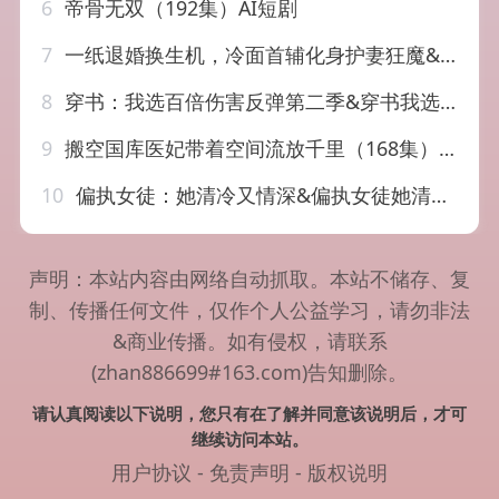
6
帝骨无双（192集）AI短剧
7
一纸退婚换生机，冷面首辅化身护妻狂魔&一纸退婚换生机冷面首辅化身护妻狂魔（50集）AI短剧
8
穿书：我选百倍伤害反弹第二季&穿书我选百倍伤害反弹第二季（21集）AI短剧
9
搬空国库医妃带着空间流放千里（168集）AI短剧
10
偏执女徒：她清冷又情深&偏执女徒她清冷又情深（32集）AI短剧
声明：本站内容由网络自动抓取。本站不储存、复
制、传播任何文件，仅作个人公益学习，请勿非法
&商业传播。如有侵权，请联系
(zhan886699#163.com)告知删除。
请认真阅读以下说明，您只有在了解并同意该说明后，才可
继续访问本站。
用户协议
-
免责声明
-
版权说明