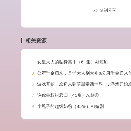
复制分享
相关资源
1
女皇大人的贴身高手（61集）AI短剧
3
公府千金归来，首辅大人别太乖&公府千金归来首辅大人别太乖（114集）
5
游戏开始，欢迎来到暗黑童话世界！&游戏开始欢迎来到暗黑童话世界（93集）
7
许你皇权盼君归（45集）AI短剧
9
小兕子的超级奶爸（35集）AI短剧