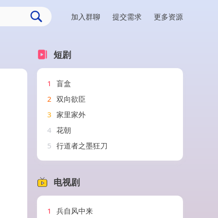
加入群聊
提交需求
更多资源
短剧
1
盲盒
2
双向欲臣
3
家里家外
4
花朝
5
行道者之墨狂刀
电视剧
1
兵自风中来