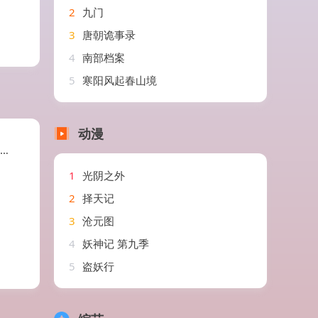
2
九门
3
唐朝诡事录
4
南部档案
5
寒阳风起春山境
动漫
1
光阴之外
2
择天记
3
沧元图
4
妖神记 第九季
5
盗妖行