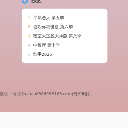
综艺
1
半熟恋人 第五季
2
喜欢你我也是 第六季
3
密室大逃脱大神版 第八季
4
中餐厅 第十季
5
歌手2026
(zhan886699#163.com)告知删除。