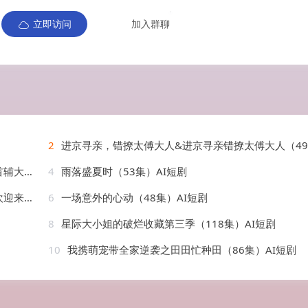
立即访问
加入群聊
2
进京寻亲，错撩太傅大人&进京寻亲错撩太傅大人（49集）AI短剧
AI短剧
4
雨落盛夏时（53集）AI短剧
AI短剧
6
一场意外的心动（48集）AI短剧
8
星际大小姐的破烂收藏第三季（118集）AI短剧
10
我携萌宠带全家逆袭之田田忙种田（86集）AI短剧