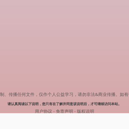
传播任何文件，仅作个人公益学习，请勿非法&商业传播。如有侵权，请联系
请认真阅读以下说明，您只有在了解并同意该说明后，才可继续访问本站。
用户协议
-
免责声明
-
版权说明
© 2024 肥猫追剧 Powered by mao.souldebug.com
网站地图