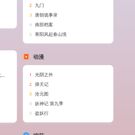
2
九门
3
唐朝诡事录
4
南部档案
5
寒阳风起春山境
动漫
1
光阴之外
曦
2
择天记
3
沧元图
4
妖神记 第九季
5
盗妖行