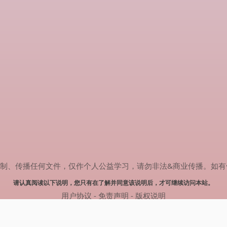
传播任何文件，仅作个人公益学习，请勿非法&商业传播。如有侵权，请联系
请认真阅读以下说明，您只有在了解并同意该说明后，才可继续访问本站。
用户协议
-
免责声明
-
版权说明
© 2024 肥猫追剧 Powered by mao.souldebug.com
网站地图