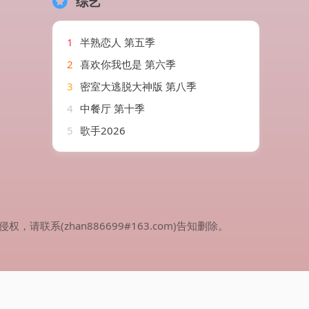
综艺
1
半熟恋人 第五季
2
喜欢你我也是 第六季
3
密室大逃脱大神版 第八季
4
中餐厅 第十季
5
歌手2026
(zhan886699#163.com)告知删除。