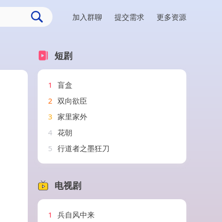
加入群聊
提交需求
更多资源
短剧
1
盲盒
2
双向欲臣
3
家里家外
4
花朝
5
行道者之墨狂刀
电视剧
1
兵自风中来