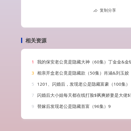
复制分享
相关资源
1
我的保安老公竟是隐藏大神（60集）丁金金&金
3
相亲开盒老公竟是隐藏款（50集）肖涵&刘玉姣
5
1201、闪婚后，发现老公是隐藏富豪（100集）
7
闪婚后大小姐每天都在线打脸$飒爽娇妻是大佬$我和乞丐老公都不装了（8
9
替嫁后发现老公是隐藏首富（96集）9