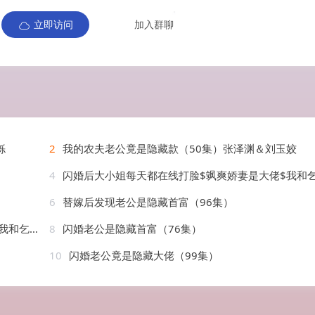
立即访问
加入群聊
铄
2
我的农夫老公竟是隐藏款（50集）张泽渊＆刘玉姣
4
闪婚后大小姐每天都在线打脸$飒爽娇妻是大佬$我和乞丐老公都不装了（83集）葛晓
6
替嫁后发现老公是隐藏首富（96集）
3）葛晓曦
8
闪婚老公是隐藏首富（76集）
10
闪婚老公竟是隐藏大佬（99集）