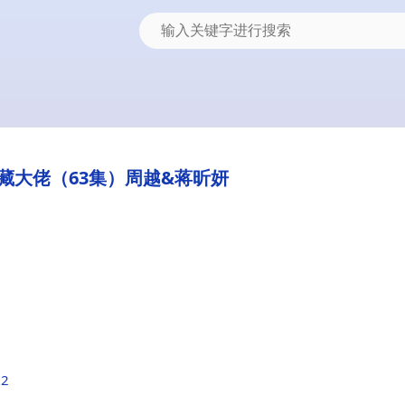
藏大佬（63集）周越&蒋昕妍
d2