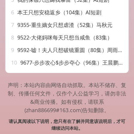
6
本王只想安稳返乡（104集）AI短剧
7
9355-重生嫡女只想虐渣（52集）马秋元
8
9522-大佬妈咪每天只想当咸鱼（83集）
9
9592-嘘！夫人只想破镜重圆（80集）周雨婷&范雨馨
10
9677-步步攻心$步步夺心（96集）王晨鹏&李胜楠&伊琳
声明：本站内容由网络自动抓取。本站不储存、复
制、传播任何文件，仅作个人公益学习，请勿非法
&商业传播。如有侵权，请联系
(zhan886699#163.com)告知删除。
请认真阅读以下说明，您只有在了解并同意该说明后，才可
继续访问本站。