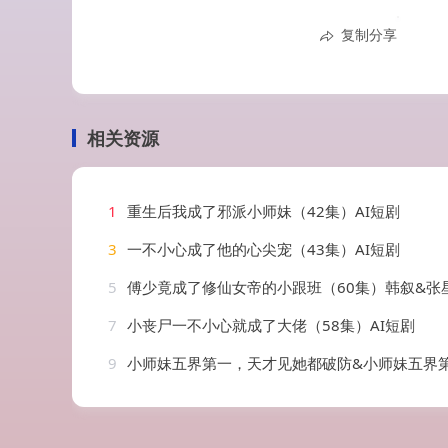
复制分享
相关资源
1
重生后我成了邪派小师妹（42集）AI短剧
3
一不小心成了他的心尖宠（43集）AI短剧
5
傅少竟成了修仙女帝的小跟班（60集）韩叙&张
7
小丧尸一不小心就成了大佬（58集）AI短剧
9
小师妹五界第一，天才见她都破防&小师妹五界第一天才见她都破防（51集）