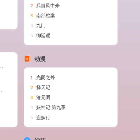
2
兵自风中来
3
南部档案
4
九门
5
御廷谣
动漫
1
光阴之外
2
择天记
3
沧元图
4
妖神记 第九季
5
盗妖行