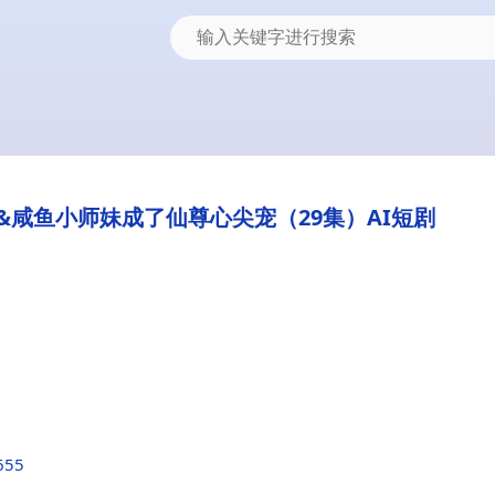
咸鱼小师妹成了仙尊心尖宠（29集）AI短剧
655