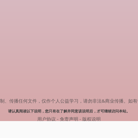
传播任何文件，仅作个人公益学习，请勿非法&商业传播。如有侵权，请联系
请认真阅读以下说明，您只有在了解并同意该说明后，才可继续访问本站。
用户协议
-
免责声明
-
版权说明
© 2024 肥猫追剧 Powered by mao.souldebug.com
网站地图