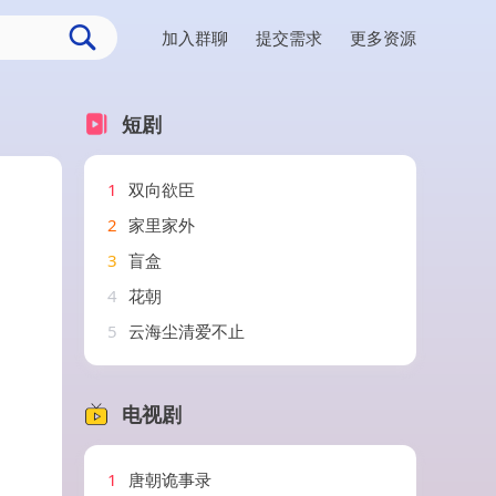
加入群聊
提交需求
更多资源
短剧
1
双向欲臣
2
家里家外
3
盲盒
4
花朝
5
云海尘清爱不止
电视剧
1
唐朝诡事录