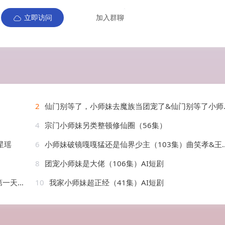
立即访问
加入群聊
2
仙门别等了，小师妹去魔族当团宠了&仙门别等了小师妹去魔族当团宠了（72集）AI短剧
4
宗门小师妹另类整顿修仙圈（56集）
星瑶
6
小师妹破镜嘎嘎猛还是仙界少主（103集）曲笑孝&王千硕
8
团宠小师妹是大佬（106集）AI短剧
AI短剧
10
我家小师妹超正经（41集）AI短剧