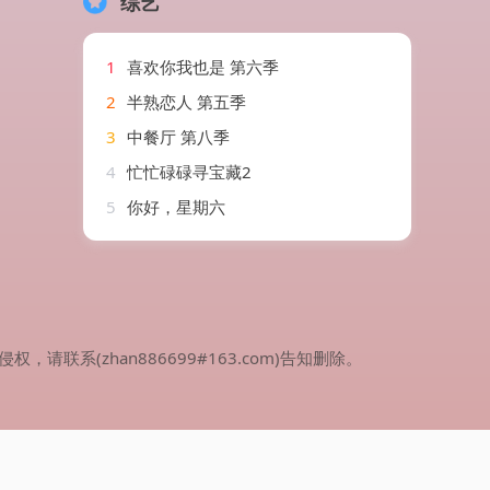
综艺
1
喜欢你我也是 第六季
2
半熟恋人 第五季
3
中餐厅 第八季
4
忙忙碌碌寻宝藏2
5
你好，星期六
(zhan886699#163.com)告知删除。