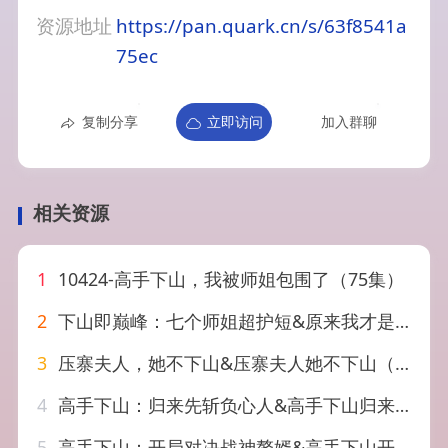
资源地址
https://pan.quark.cn/s/63f8541a
75ec
复制分享
立即访问
加入群聊
相关资源
1
10424-高手下山，我被师姐包围了（75集）
2
下山即巅峰：七个师姐超护短&原来我才是高手 (80集) 孙雪阳&杨盼盼
3
压寨夫人，她不下山&压寨夫人她不下山（43集）AI短剧
4
高手下山：归来先斩负心人&高手下山归来先斩负心人（78集）郭子煜&田诗园
5
高手下山：开局对决战神赘婿&高手下山开局对决战神赘婿（110集）朱昱熹&宋瑞