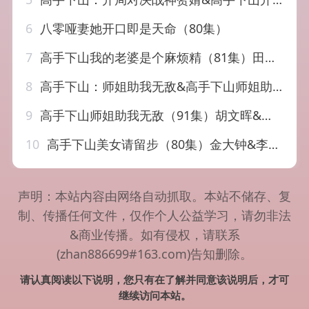
6
八零哑妻她开口即是天命（80集）
7
高手下山我的老婆是个麻烦精（81集）田杨&朱艺雯
8
高手下山：师姐助我无敌&高手下山师姐助我无敌（91集）胡文晖&郭诗玥
9
高手下山师姐助我无敌（91集）胡文晖&郭诗玥
10
高手下山美女请留步（80集）金大钟&李图图
声明：本站内容由网络自动抓取。本站不储存、复
制、传播任何文件，仅作个人公益学习，请勿非法
&商业传播。如有侵权，请联系
(zhan886699#163.com)告知删除。
请认真阅读以下说明，您只有在了解并同意该说明后，才可
继续访问本站。