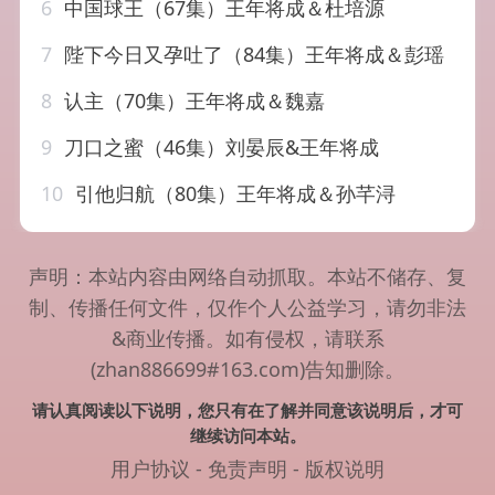
6
中国球王（67集）王年将成＆杜培源
7
陛下今日又孕吐了（84集）王年将成＆彭瑶
8
认主（70集）王年将成＆魏嘉
9
刀口之蜜（46集）刘晏辰&王年将成
10
引他归航（80集）王年将成＆孙芊浔
声明：本站内容由网络自动抓取。本站不储存、复
制、传播任何文件，仅作个人公益学习，请勿非法
&商业传播。如有侵权，请联系
(zhan886699#163.com)告知删除。
请认真阅读以下说明，您只有在了解并同意该说明后，才可
继续访问本站。
用户协议
-
免责声明
-
版权说明