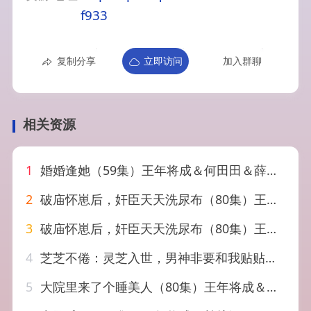
f933
复制分享
立即访问
加入群聊
相关资源
1
婚婚逢她（59集）王年将成＆何田田＆薛子祺＆向帅
2
破庙怀崽后，奸臣天天洗尿布（80集）王年将成＆李十七
3
破庙怀崽后，奸臣天天洗尿布（80集）王年将成＆李十七 (2026
4
芝芝不倦：灵芝入世，男神非要和我贴贴（70集）王年将成&朱林雨
5
大院里来了个睡美人（80集）王年将成＆彭瑶