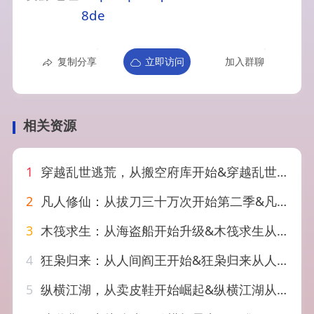
8de
复制分享
立即访问
加入群聊
相关资源
1
穿越乱世逃荒，从搬空府库开始&穿越乱世逃荒从搬空府库开始（62集）AI短剧
2
凡人修仙：从拔刀三十万次开始第二季&凡人修仙从拔刀三十万次开始第二季（121集）AI短剧
3
木筏求生：从海盗船开始升级&木筏求生从海盗船开始升级（78集）AI短剧
4
狂枭归来：从人间阎王开始&狂枭归来从人间阎王开始（72集）岳玉航&李海蒂
5
纵横江湖，从卖皮鞋开始崛起&纵横江湖从卖皮鞋开始崛起（69集）姚奕太&余卓阳