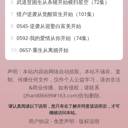
6
武道贫困生从杀猪开始横扫星空（72集）
7
猎户逆袭从觉醒双生开始（101集）
8
0545-逆袭从迎娶白富美开始
9
0592-我的爱情从你开始（74集）
10
0657-重生从离婚开始
声明：本站内容由网络自动抓取。本站不储存、复
制、传播任何文件，仅作个人公益学习，请勿非法
&商业传播。如有侵权，请联系
(zhan886699#163.com)告知删除。
请认真阅读以下说明，您只有在了解并同意该说明后，才可
继续访问本站。
用户协议
-
免责声明
-
版权说明