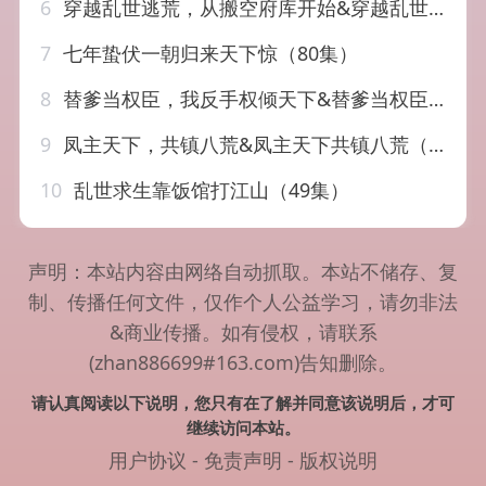
6
穿越乱世逃荒，从搬空府库开始&穿越乱世逃荒从搬空府库开始（62集）AI短剧
7
七年蛰伏一朝归来天下惊（80集）
8
替爹当权臣，我反手权倾天下&替爹当权臣我反手权倾天下（80集）AI短剧
9
凤主天下，共镇八荒&凤主天下共镇八荒（42集）AI短剧
10
乱世求生靠饭馆打江山（49集）
声明：本站内容由网络自动抓取。本站不储存、复
制、传播任何文件，仅作个人公益学习，请勿非法
&商业传播。如有侵权，请联系
(zhan886699#163.com)告知删除。
请认真阅读以下说明，您只有在了解并同意该说明后，才可
继续访问本站。
用户协议
-
免责声明
-
版权说明