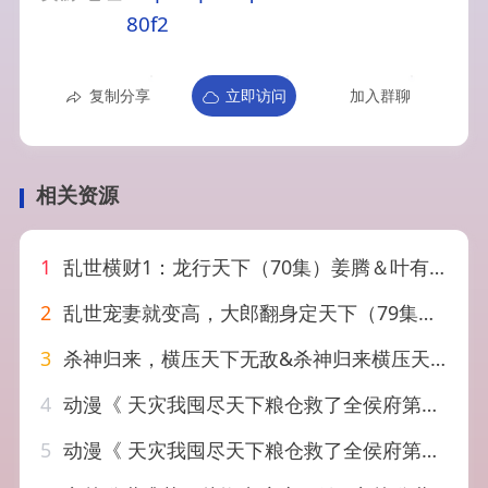
80f2
复制分享
立即访问
加入群聊
相关资源
1
乱世横财1：龙行天下（70集）姜腾＆叶有云
2
乱世宠妻就变高，大郎翻身定天下（79集）李沐汐&陈展博
3
杀神归来，横压天下无敌&杀神归来横压天下无敌（80集）何子杰&侯梦心
4
动漫《 天灾我囤尽天下粮仓救了全侯府第三季（70集）
5
动漫《 天灾我囤尽天下粮仓救了全侯府第二季（72集）