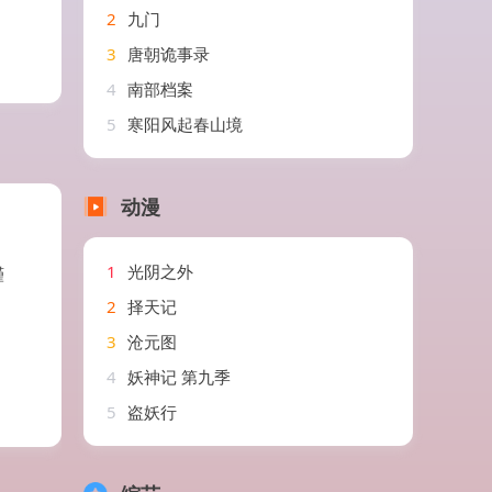
2
九门
3
唐朝诡事录
4
南部档案
5
寒阳风起春山境
动漫
1
光阴之外
瑾
2
择天记
3
沧元图
4
妖神记 第九季
5
盗妖行