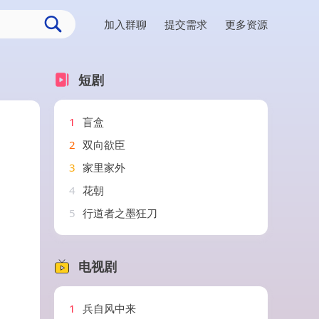
加入群聊
提交需求
更多资源
短剧
1
盲盒
2
双向欲臣
3
家里家外
4
花朝
5
行道者之墨狂刀
电视剧
1
兵自风中来