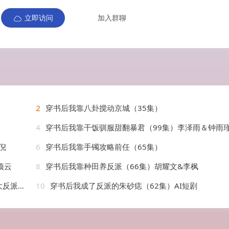
立即访问
加入群聊
2
穿书后我靠八卦搅动京城（35集）
4
穿书后我靠干饭驯服甜翻暴君（99集）李泽雨＆钟雨
倪
6
穿书后我靠手镯攻略前任（65集）
项云
8
穿书后我靠种田养反派（66集）胡耀文&李枫
2集）
10
穿书后我成了反派的朱砂痣（62集）AI短剧