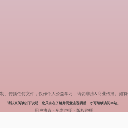
传播任何文件，仅作个人公益学习，请勿非法&商业传播。如有侵权，请联系
请认真阅读以下说明，您只有在了解并同意该说明后，才可继续访问本站。
用户协议
-
免责声明
-
版权说明
© 2024 肥猫追剧 Powered by mao.souldebug.com
网站地图