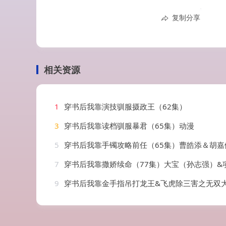
复制分享
相关资源
1
穿书后我靠演技驯服摄政王（62集）
3
穿书后我靠读档驯服暴君（65集）动漫
5
穿书后我靠手镯攻略前任（65集）曹皓添＆胡嘉
7
穿书后我靠撒娇续命（77集）大宝（孙志强）&
9
穿书后我靠金手指吊打龙王&飞虎除三害之无双大反派（8