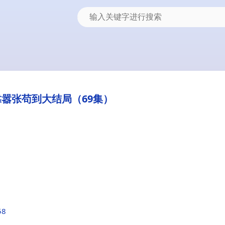
嚣张苟到大结局（69集）
58