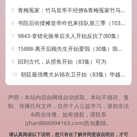
5
青梅冤家：竹马皇帝不经撩&青梅冤家竹马皇帝不经撩（63集）AI短剧
6
书院后街摆摊皇帝咋也来排队第三季（103集）
7
9843-拿错化验单后夫人开始反抗了(80集）
8
15888-离开后顾先生开始爱我（30集）陈楚洹＆李雪丹
9
回到古代，从捞鱼开始（83集）可为
10
朝廷最强鹰犬从锦衣卫开始（83集）华越&韩金明
声明：本站内容由网络自动抓取。本站不储存、复
制、传播任何文件，仅作个人公益学习，请勿非法
&商业传播。如有侵权，请联系
(zhan886699#163.com)告知删除。
请认真阅读以下说明，您只有在了解并同意该说明后，才可