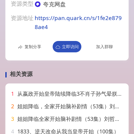
资源类型
夸克网盘
资源地址
https://pan.quark.cn/s/1fe2e879
8ae4
复制分享
立即访问
加入群聊
相关资源
1
从嬴政开始皇帝陆续降临3不肖子孙气晕朕（59集）
2
姐姐降临，全家开始脑补剧情（53集）刘哲宇&塔瓦娜
3
姐姐降临全家开始脑补剧情（53集）刘哲宇&塔瓦娜
4
1833、逆天改命从我当皇帝开始（100集）