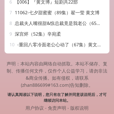
6
【006】『黄文博』短剧共22部
7
11062-七夕甜蜜蜜（89集）翟一莹 黄文博
8
总裁夫人嘴很甜&惊总裁竟是我老公（65集）黄文博
9
深宫烬（52集）辛宛柔
10
-重回八零冷面老公心动了（67集）黄文博&王小亿
声明：本站内容由网络自动抓取。本站不储存、复
制、传播任何文件，仅作个人公益学习，请勿非法
&商业传播。如有侵权，请联系
(zhan886699#163.com)告知删除。
请认真阅读以下说明，您只有在了解并同意该说明后，才可
继续访问本站。
用户协议
-
免责声明
-
版权说明