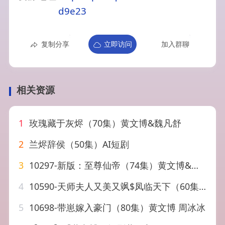
d9e23
复制分享
立即访问
加入群聊
相关资源
1
玫瑰藏于灰烬（70集）黄文博&魏凡舒
2
兰烬辞侯（50集）AI短剧
3
10297-新版：至尊仙帝（74集）黄文博&戴琪轩
4
10590-天师夫人又美又飒$凤临天下（60集）黄文博&四一
5
10698-带崽嫁入豪门（80集）黄文博 周冰冰