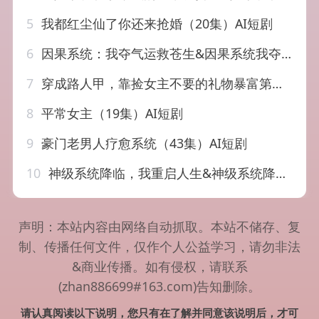
5
我都红尘仙了你还来抢婚（20集）AI短剧
6
因果系统：我夺气运救苍生&因果系统我夺气运救苍生（80集）陈景赫&吕彦霏
7
穿成路人甲，靠捡女主不要的礼物暴富第二季&穿成路人甲靠捡女主不要的礼物暴富第二季（30集）AI短剧
8
平常女主（19集）AI短剧
9
豪门老男人疗愈系统（43集）AI短剧
10
神级系统降临，我重启人生&神级系统降临我重启人生（69集）AI短剧
声明：本站内容由网络自动抓取。本站不储存、复
制、传播任何文件，仅作个人公益学习，请勿非法
&商业传播。如有侵权，请联系
(zhan886699#163.com)告知删除。
请认真阅读以下说明，您只有在了解并同意该说明后，才可