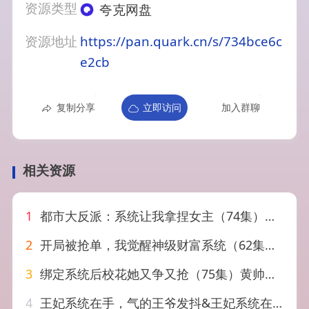
资源类型
夸克网盘
资源地址
https://pan.quark.cn/s/734bce6c
e2cb
复制分享
立即访问
加入群聊
相关资源
1
都市大反派：系统让我拿捏女主（74集）李芝桦&杨紫皓
2
开局被抢单，我觉醒神级财富系统（62集）宇澄＆贾怡楠
3
绑定系统后校花她又争又抢（75集）黄帅帅＆李芮峤
4
王妃系统在手，气的王爷发抖&王妃系统在手气的王爷发抖（82集）姜竣瀚&董玥妤