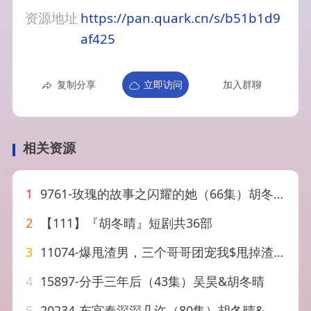
资源地址
https://pan.quark.cn/s/b51b1d9
af425
复制分享
立即访问
加入群聊
相关资源
1
9761-玫瑰的故事之闪耀的她（66集）胡冬晴
2
【111】『胡冬晴』短剧共36部
3
11074-爆甩渣男，三个哥哥团宠我$甩掉渣男后我被三个哥哥宠上天（78集）胡冬晴
4
15897-分手三年后（43集）吴昊&胡冬晴
5
20234-东宫春深深几许（80集）胡冬晴&魏昕怡