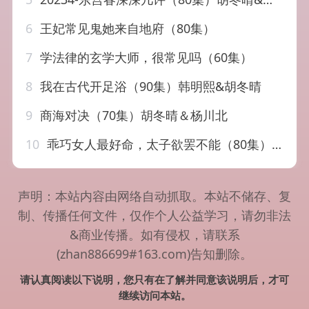
6
王妃常见鬼她来自地府（80集）
7
学法律的玄学大师，很常见吗（60集）
8
我在古代开足浴（90集）韩明熙&胡冬晴
9
商海对决（70集）胡冬晴＆杨川北
10
乖巧女人最好命，太子欲罢不能（80集）刘沛良＆胡冬晴
声明：本站内容由网络自动抓取。本站不储存、复
制、传播任何文件，仅作个人公益学习，请勿非法
&商业传播。如有侵权，请联系
(zhan886699#163.com)告知删除。
请认真阅读以下说明，您只有在了解并同意该说明后，才可
继续访问本站。