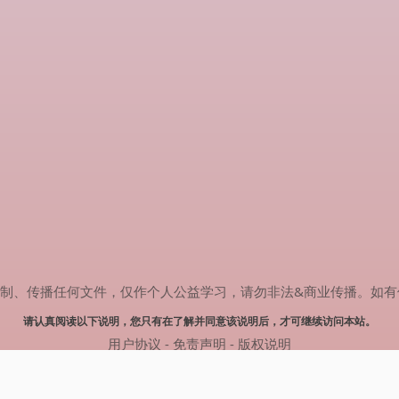
传播任何文件，仅作个人公益学习，请勿非法&商业传播。如有侵权，请联系
请认真阅读以下说明，您只有在了解并同意该说明后，才可继续访问本站。
用户协议
-
免责声明
-
版权说明
© 2024 肥猫追剧 Powered by mao.souldebug.com
网站地图