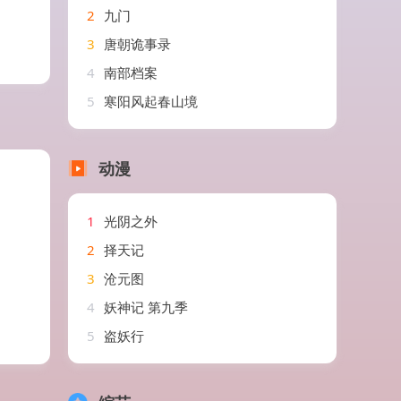
2
九门
3
唐朝诡事录
4
南部档案
5
寒阳风起春山境
动漫
1
光阴之外
2
择天记
3
沧元图
4
妖神记 第九季
5
盗妖行