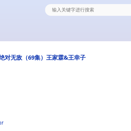
绝对无敌（69集）王家霖&王幸子
8f