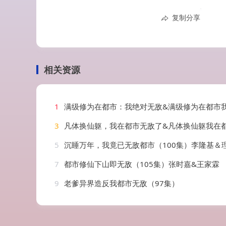
复制分享
相关资源
1
满级修为在都市：我绝对无敌&满级修为在都市我绝对无敌（80集）张锦
3
凡体换仙躯，我在都市无敌了&凡体换仙躯我在都市无敌了（61集）
5
沉睡万年，我竟已无敌都市（100集）李隆基＆
7
都市修仙下山即无敌（105集）张时嘉&王家霖
9
老爹异界造反我都市无敌（97集）