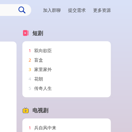
加入群聊
提交需求
更多资源
短剧
1
双向欲臣
2
盲盒
3
家里家外
4
花朝
5
传奇人生
电视剧
1
兵自风中来