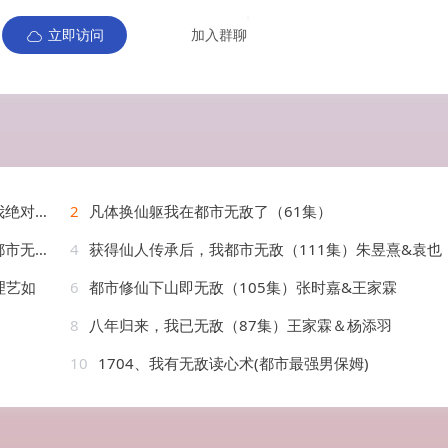
立即访问
加入群聊
亮&华越
2
凡体换仙躯我在都市无敌了（61集）
AI短剧
4
获得仙人传承后，我都市无敌（111集）朱昱熹&袁也
理艺如
6
都市修仙下山即无敌（105集）张时嘉&王家霖
8
八年归来，我已无敌（87集）王家霖＆杨添羽
10
1704、我有无敌读心术(都市最强男保姆)