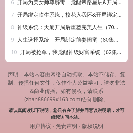
6
开局为美女师尊解毒，觉醒帝路星辰&开局为美女师尊解毒觉醒帝路星辰（76集）AI短剧
7
开局绑定吹牛系统，校花入我怀&开局绑定吹牛系统校花入我怀（91集）AI短剧
8
神级系统：天崩开局后重塑完美人生（70集）孙军＆刘欣羽
9
人生选择系统，开局绑定前妻闺蜜（80集）王昱赫＆王煜菲
10
开局被抢单，我觉醒神级财富系统（62集）宇澄＆贾怡楠
声明：本站内容由网络自动抓取。本站不储存、复
制、传播任何文件，仅作个人公益学习，请勿非法
&商业传播。如有侵权，请联系
(zhan886699#163.com)告知删除。
请认真阅读以下说明，您只有在了解并同意该说明后，才可
继续访问本站。
用户协议
-
免责声明
-
版权说明