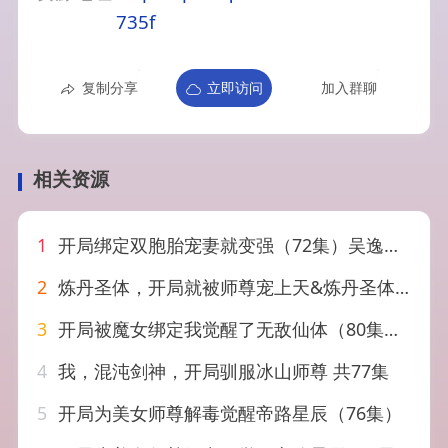
735f
复制分享
立即访问
加入群聊
相关资源
1
开局绑定双胞胎宠妻就变强（72集）吴逸迦&王煎妮&杨伟峰
2
炼丹圣体，开局就被师尊宠上天&炼丹圣体开局就被师尊宠上天（60集）AI短剧
3
开局被魔女绑定我觉醒了无敌仙体（80集）谢春懿&罗妙婷
4
我，混沌剑神，开局驯服冰山师尊 共77集
5
开局为美女师尊解毒觉醒帝路星辰（76集）