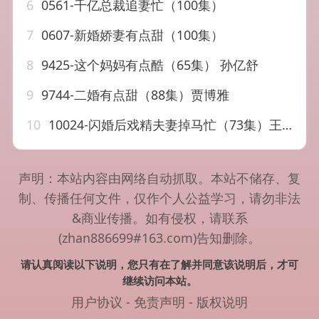
6
0561-千亿总裁追妻忙（100集）
7
0607-新婚娇妻有点甜（100集）
8
9425-这个妈妈有点酷（65集） 孙亿舒
9
9744-二婚有点甜（88集）贾博雅
10
10024-闪婚后戏精夫妻掉马忙（73集）王燕飞
声明：本站内容由网络自动抓取。本站不储存、复
制、传播任何文件，仅作个人公益学习，请勿非法
&商业传播。如有侵权，请联系
(zhan886699#163.com)告知删除。
请认真阅读以下说明，您只有在了解并同意该说明后，才可
继续访问本站。
用户协议
-
免责声明
-
版权说明