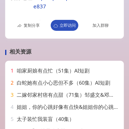
e837
复制分享
立即访问
加入群聊
相关资源
1
咱家厨娘有点忙（51集）AI短剧
2
白蛇她有点小心思但不多（60集）AI短剧
3
二嫁邻家村痞有点甜（71集）邹盛文&邓昕玥
4
姐姐，你的心跳好像有点快&姐姐你的心跳好像有点快（44集）AI短剧
5
太子装忙我装盲（40集）