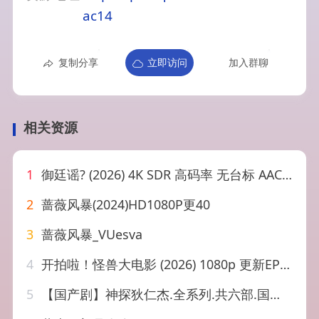
ac14
复制分享
立即访问
加入群聊
相关资源
1
御廷谣? (2026) 4K SDR 高码率 无台标 AAC2.0 中字【5.3G…
2
蔷薇风暴(2024)HD1080P更40
3
蔷薇风暴_VUesva
4
开拍啦！怪兽大电影 (2026) 1080p 更新EP10
5
【国产剧】神探狄仁杰.全系列.共六部.国语中字.收藏版.4K