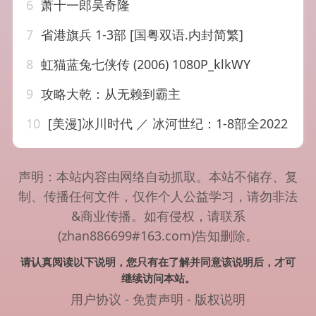
6
萧十一郎吴奇隆
7
省港旗兵 1-3部 [国粤双语.内封简繁]
8
虹猫蓝兔七侠传 (2006) 1080P_klkWY
9
攻略大乾：从无赖到霸主
10
[美漫]冰川时代 ／ 冰河世纪：1-8部全2022
声明：本站内容由网络自动抓取。本站不储存、复
制、传播任何文件，仅作个人公益学习，请勿非法
&商业传播。如有侵权，请联系
(zhan886699#163.com)告知删除。
请认真阅读以下说明，您只有在了解并同意该说明后，才可
继续访问本站。
用户协议
-
免责声明
-
版权说明