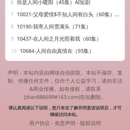
6
你是人间小暖阳（45集）AI短剧
7
10021-父母爱情$不知人间有白头（60集）崔秀子
8
10190-我寄人间雪满头（71集）
9
10437-在人间之月光照着我（60集）
10
10684-人间自由真情在（93集）
声明：本站内容由网络自动抓取。本站不储存、复
制、传播任何文件，仅作个人公益学习，请勿非法
&商业传播。如有侵权，请联系
(zhan886699#163.com)告知删除。
请认真阅读以下说明，您只有在了解并同意该说明后，才可
继续访问本站。
用户协议
-
免责声明
-
版权说明