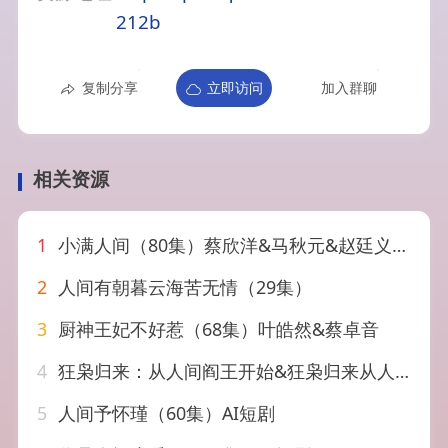
212b
复制分享
立即访问
加入群聊
相关资源
1
小满人间（80集）蔡欣洋&马秋元&赵廷义&张楚萱&李嘉豪
2
人间有朝暮云海苦无情（29集）
3
厨神王妃不好惹（68集）叶皓然&蔡卓音
4
狂枭归来：从人间阎王开始&狂枭归来从人间阎王开始（72集）岳玉航&李海蒂
5
人间予怀瑾（60集）AI短剧