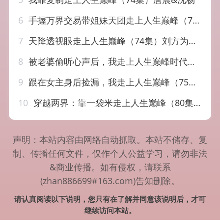
6
手握万界交易带姐妹天团走上人生巅峰（70集）何雨洋&贺灵榣
7
天降透视眼走上人生巅峰（74集）刘方为&尹喜善&田家川&圆月
8
被老婆偷听心声后，我走上人生巅峰时代（80集）陈洁蕾&李梓
9
跟在女主身后捡漏，我走上人生巅峰（75集）孙樾＆董玥妤
10
穿越两界：靠一袋米走上人生巅峰（80集）乔静静&刘煜烨
声明：本站内容由网络自动抓取。本站不储存、复
制、传播任何文件，仅作个人公益学习，请勿非法
&商业传播。如有侵权，请联系
(zhan886699#163.com)告知删除。
请认真阅读以下说明，您只有在了解并同意该说明后，才可
继续访问本站。