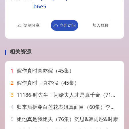
b6e5
复制分享
立即访问
加入群聊
相关资源
1
假作真时真亦假（45集）
2
假作真时，真亦假（45集）
3
11186-时先生！闪婚夫人才是真千金（71集）
4
归来后拆穿白莲花表姐真面目（60集）李依依&夏颖
5
姐他真是我姐夫（76集）沉思&韩雨彤&时康