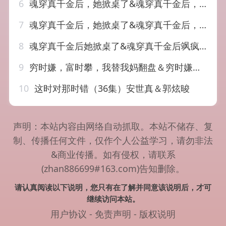
6
魂穿真千金后，她掀桌了&魂穿真千金后，飒疯了（70集）杜亚飞&迟宁宁
7
魂穿真千金后，她掀桌了&魂穿真千金后，飒疯了&魂穿真千金后她掀桌了&魂穿真千金后飒疯了（70集）杜亚飞&迟宁宁
8
魂穿真千金后她掀桌了&魂穿真千金后飒疯了（70集）杜亚飞&迟宁宁
9
穷时嫌，富时攀，我替我妈翻盘＆穷时嫌富时攀我替我妈翻盘（79集）许歌＆杨映真
10
这时对那时错（36集）安世真＆郭炫晙
声明：本站内容由网络自动抓取。本站不储存、复
制、传播任何文件，仅作个人公益学习，请勿非法
&商业传播。如有侵权，请联系
(zhan886699#163.com)告知删除。
请认真阅读以下说明，您只有在了解并同意该说明后，才可
继续访问本站。
用户协议
-
免责声明
-
版权说明