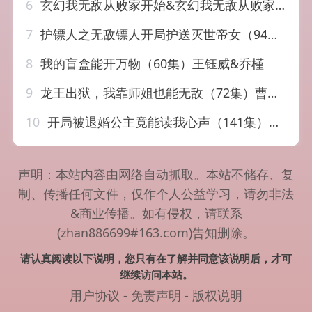
6
玄幻我无敌从败家开始&玄幻我无敌从败家开始（80集）
7
护镖人之无敌镖人开局护送灭世帝女（94集）
8
我的盲盒能开万物（60集）王钰威&乔槿
9
龙王出狱，我靠师姐也能无敌（72集）曹嘉乘&王澄明
10
开局被退婚公主竟能读我心声（141集）马瑞泽&王硕
声明：本站内容由网络自动抓取。本站不储存、复
制、传播任何文件，仅作个人公益学习，请勿非法
&商业传播。如有侵权，请联系
(zhan886699#163.com)告知删除。
请认真阅读以下说明，您只有在了解并同意该说明后，才可
继续访问本站。
用户协议
-
免责声明
-
版权说明