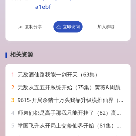
a1ebf
复制分享
立即访问
加入群聊
相关资源
1
无敌酒仙路我能一剑开天（63集）
2
无敌从五五开系统开始（75集）黄薇&周航
3
9615-开局杀猪十万头我靠升级横推仙界（80集）仙侠剧
4
师弟们都是高手那我只能开挂了（82）高广泽&林惠
5
举国飞升从开局上交修仙界开始（81集）王家霖&李汶轩