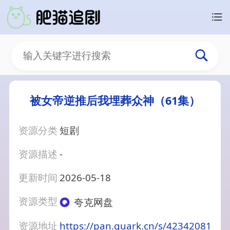
被女帝逆推后我埋葬众神（61集）
资源分类
短剧
资源描述
-
更新时间
2026-05-18
资源类型
夸克网盘
资源地址
https://pan.quark.cn/s/42342081