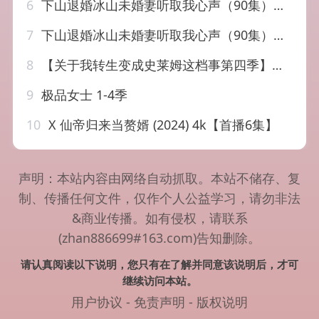
6
下山退婚冰山未婚妻听取我心声（90集）李源&汤彦俐
7
下山退婚冰山未婚妻听取我心声（90集）李源&汤彦俐
8
【关于我转生变成史莱姆这档事第四季】（2026）【4K 更新中】
9
极品女士 1-4季
10
X 仙帝归来当赘婿 (2024) 4k【首播6集】
声明：本站内容由网络自动抓取。本站不储存、复
制、传播任何文件，仅作个人公益学习，请勿非法
&商业传播。如有侵权，请联系
(zhan886699#163.com)告知删除。
请认真阅读以下说明，您只有在了解并同意该说明后，才可
继续访问本站。
用户协议
-
免责声明
-
版权说明