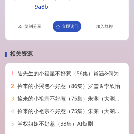
9a8b
复制分享
立即访问
加入群聊
相关资源
1
陆先生的小福星不好惹（56集）肖涵&何为
2
捡来的小哭包不好惹（86集）罗雪＆李欣怡
3
捡来的小祖宗不好惹（75集）朱渊（大渊）＆陈晗洢
4
捡来的小祖宗不好惹（75集）朱渊（大渊）＆陈晗洢
5
掌权姐姐不好惹（38集）AI短剧