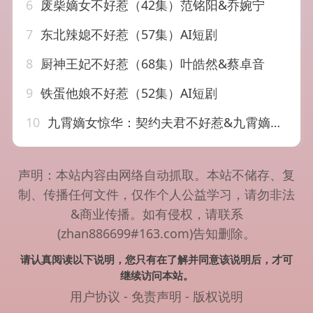
6
废柴嫡女不好惹（42集）范铭阳&乔婉宁
7
东北辣媳不好惹（57集）AI短剧
8
厨神王妃不好惹（68集）叶皓然&蔡卓音
9
铁蛋他娘不好惹（52集）AI短剧
10
九霄嫡女惊华：契约夫君不好惹&九霄嫡女惊华契约夫君不好惹（105集）AI短剧
声明：本站内容由网络自动抓取。本站不储存、复
制、传播任何文件，仅作个人公益学习，请勿非法
&商业传播。如有侵权，请联系
(zhan886699#163.com)告知删除。
请认真阅读以下说明，您只有在了解并同意该说明后，才可
继续访问本站。
用户协议
-
免责声明
-
版权说明