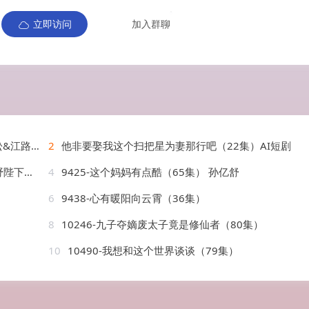
立即访问
加入群聊
&江路祺
2
他非要娶我这个扫把星为妻那行吧（22集）AI短剧
AI短剧
4
9425-这个妈妈有点酷（65集） 孙亿舒
6
9438-心有暖阳向云霄（36集）
8
10246-九子夺嫡废太子竟是修仙者（80集）
10
10490-我想和这个世界谈谈（79集）