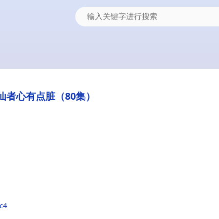
仙者心有点脏（80集）
dc4