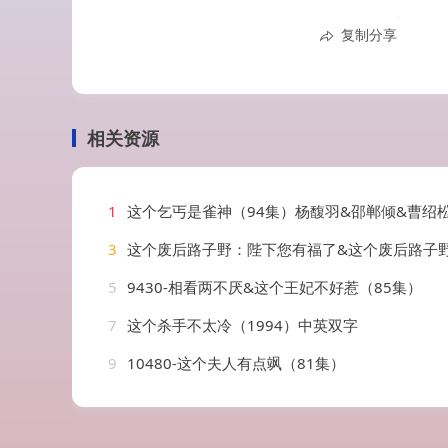
复制分享
相关资源
1
这个乞丐是雀神（94集）杨馥羽&邵郸倾&曹绍松
3
这个废后路子野：陛下您有福了&这个废后路子野陛下您有福了（80集）
5
9430-相看两不厌&这个王妃不好惹（85集）
7
这个杀手不太冷（1994）中英双字
9
10480-这个夫人有点飒（81集）