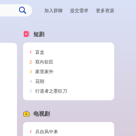
加入群聊
提交需求
更多资源
短剧
1
盲盒
2
双向欲臣
3
家里家外
4
花朝
5
行道者之墨狂刀
电视剧
1
兵自风中来