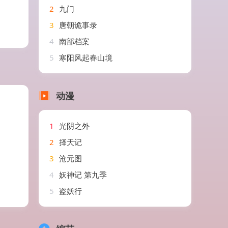
2
九门
3
唐朝诡事录
4
南部档案
5
寒阳风起春山境
动漫
1
光阴之外
2
择天记
3
沧元图
4
妖神记 第九季
5
盗妖行