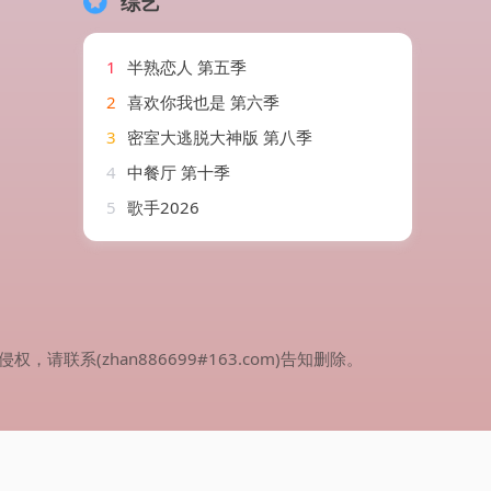
综艺
1
半熟恋人 第五季
2
喜欢你我也是 第六季
3
密室大逃脱大神版 第八季
4
中餐厅 第十季
5
歌手2026
(zhan886699#163.com)告知删除。