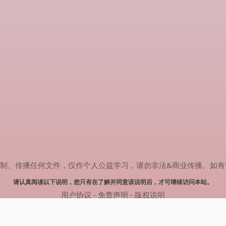
传播任何文件，仅作个人公益学习，请勿非法&商业传播。如有侵权，请联系
请认真阅读以下说明，您只有在了解并同意该说明后，才可继续访问本站。
用户协议
-
免责声明
-
版权说明
© 2024 肥猫追剧 Powered by mao.souldebug.com
网站地图