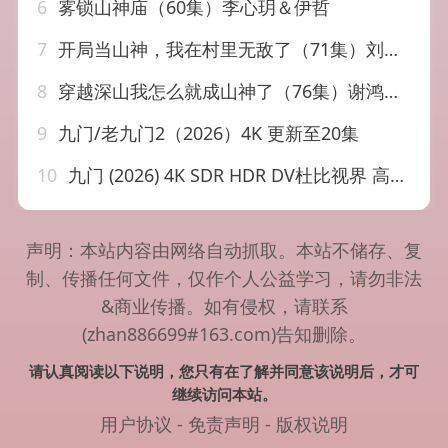
6
雾锁山神庙（60集）李心玥＆伊哲
7
开局当山神，我在村里无敌了（71集）刘峰硕＆刘凯伦＆陈沐琳＆邱卓雅
8
穿越深山我怎么就成山神了（76集）谢鸿鑫&田熙雯
9
九门/老九门2（2026）4K 更新至20集
10
九门‎ (2026) 4K SDR HDR DV杜比视界 高码率 DTS5.1+DDP5.1 中字 更19集，陈伟霆/陈瑶/曾舜晞，老九门2
声明：本站内容由网络自动抓取。本站不储存、复
制、传播任何文件，仅作个人公益学习，请勿非法
&商业传播。如有侵权，请联系
(zhan886699#163.com)告知删除。
请认真阅读以下说明，您只有在了解并同意该说明后，才可
继续访问本站。
用户协议
-
免责声明
-
版权说明