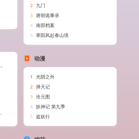
2
九门
3
唐朝诡事录
4
南部档案
5
寒阳风起春山境
动漫
1
光阴之外
2
择天记
3
沧元图
4
妖神记 第九季
5
盗妖行