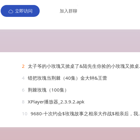
立即访问
加入群聊
2
太子爷的小玫瑰又掀桌了&陆先生你捡的小玫瑰又掀桌了之荆棘玫瑰（68集）李梦然&澄芓
4
错把玫瑰当荆棘（40集）金大钟&王蕾
6
荆棘玫瑰（100集）
8
XPlayer播放器_2.3.9.2.apk
10
9680-十次约会$玫瑰故事之相亲大作战$相亲后，我和傅总的十次约会（79集）杨洁&张韫韬