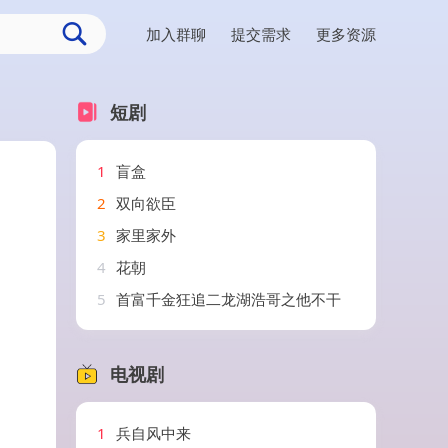
加入群聊
提交需求
更多资源
短剧
1
盲盒
2
双向欲臣
3
家里家外
4
花朝
5
首富千金狂追二龙湖浩哥之他不干
电视剧
1
兵自风中来