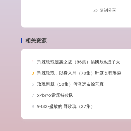
复制分享
相关资源
1
荆棘玫瑰逆袭之战（86集）姚凯辰&成子太
3
荆棘玫瑰，以身入局（70集）叶庭＆程琳淼
5
玫瑰荆棘（50集）何泽远＆徐艺真
7
x<br>x雷霆特攻队
9
9432-盛放的 野玫瑰（27集）