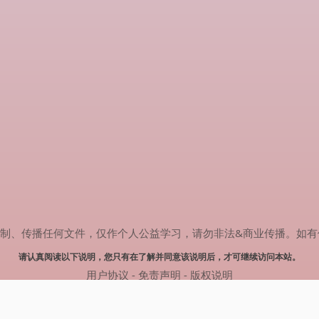
传播任何文件，仅作个人公益学习，请勿非法&商业传播。如有侵权，请联系
请认真阅读以下说明，您只有在了解并同意该说明后，才可继续访问本站。
用户协议
-
免责声明
-
版权说明
© 2024 肥猫追剧 Powered by mao.souldebug.com
网站地图