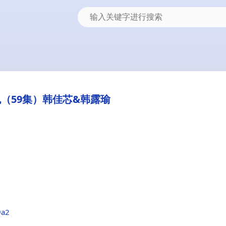
瑰（59集）韩佳芯&韩露瑜
9a2