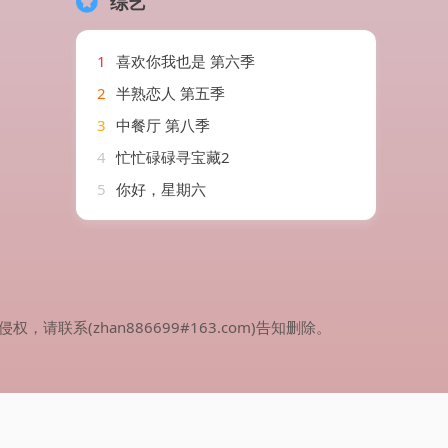
综艺
1
喜欢你我也是 第六季
2
半熟恋人 第五季
3
中餐厅 第八季
4
忙忙碌碌寻宝藏2
5
你好，星期六
(zhan886699#163.com)告知删除。