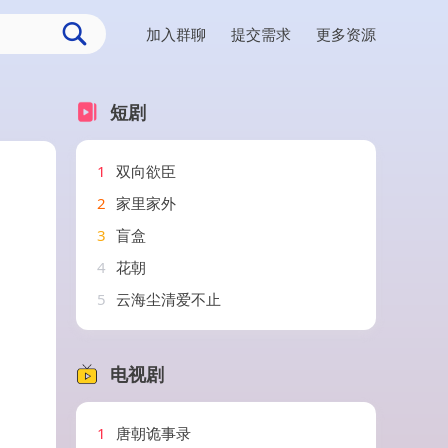
加入群聊
提交需求
更多资源
短剧
1
双向欲臣
2
家里家外
3
盲盒
4
花朝
5
云海尘清爱不止
电视剧
1
唐朝诡事录