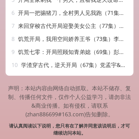
6
开局一把骟猪刀，全村男人见我跑（71集）刘子羽&汪方义
7
来回穿梭古代开局迎娶美女公主（77集）秦璐瑶&薛滨弘
8
饥荒开局，我用空间娇养王爷（73集）李瑾尘＆赵慕颜
9
饥荒七零：开局照顾知青弟媳（69集）彭瑞风＆陈杨婷丹
10
学渣穿古代，逆天开局（67集）党孟宇&张峻熙
声明：本站内容由网络自动抓取。本站不储存、复
制、传播任何文件，仅作个人公益学习，请勿非法
&商业传播。如有侵权，请联系
(zhan886699#163.com)告知删除。
请认真阅读以下说明，您只有在了解并同意该说明后，才可
继续访问本站。