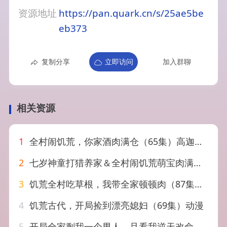
资源地址
https://pan.quark.cn/s/25ae5be
eb373
复制分享
立即访问
加入群聊
相关资源
1
全村闹饥荒，你家酒肉满仓（65集）高迦澜＆刘艺潼
2
七岁神童打猎养家＆全村闹饥荒萌宝肉满仓（61集）杨喜嘉
3
饥荒全村吃草根，我带全家顿顿肉（87集）杨珊子&赵琪&杨晴
4
饥荒古代，开局捡到漂亮媳妇（69集）动漫
5
开局全家剩我一个男人，且看我逆天改命（73集）吴昊（女）&马昂