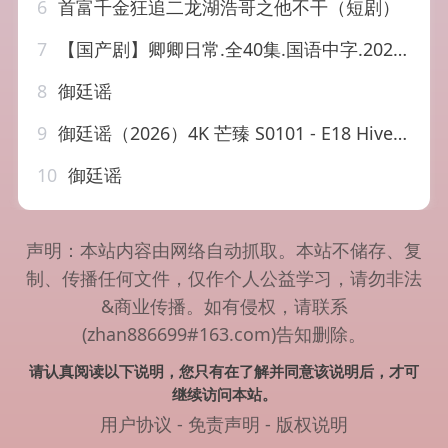
6
首富千金狂追二龙湖浩哥之他不干（短剧）
7
【国产剧】卿卿日常.全40集.国语中字.2022.4K
8
御廷谣
9
御廷谣（2026）4K 芒臻 S0101 - E18 HiveWeb
10
御廷谣
声明：本站内容由网络自动抓取。本站不储存、复
制、传播任何文件，仅作个人公益学习，请勿非法
&商业传播。如有侵权，请联系
(zhan886699#163.com)告知删除。
请认真阅读以下说明，您只有在了解并同意该说明后，才可
继续访问本站。
用户协议
-
免责声明
-
版权说明