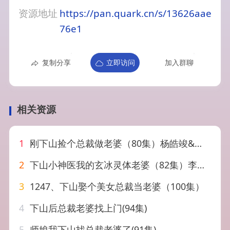
资源地址
https://pan.quark.cn/s/13626aae
76e1
复制分享
立即访问
加入群聊
相关资源
1
刚下山捡个总裁做老婆（80集）杨皓竣&胡继月&李奕璇
2
下山小神医我的玄冰灵体老婆（82集）李玥&吴明宇
3
1247、下山娶个美女总裁当老婆（100集）
4
下山后总裁老婆找上门(94集)
5
师娘我下山找总裁老婆了(91集)