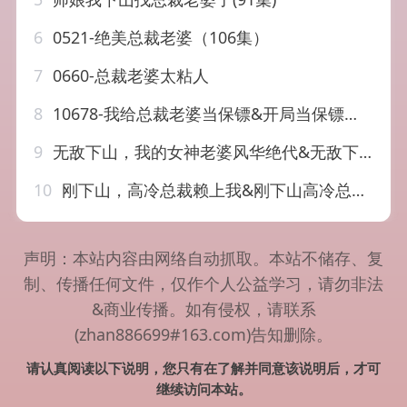
6
0521-绝美总裁老婆（106集）
7
0660-总裁老婆太粘人
8
10678-我给总裁老婆当保镖&开局当保镖竟娶了美女总裁（36集）沈鸿运 梁思佳
9
无敌下山，我的女神老婆风华绝代&无敌下山我的女神老婆风华绝代（80集）张耀玮&赵亦菲
10
刚下山，高冷总裁赖上我&刚下山高冷总裁赖上我（68集）启航&梁馨&任佳仪
声明：本站内容由网络自动抓取。本站不储存、复
制、传播任何文件，仅作个人公益学习，请勿非法
&商业传播。如有侵权，请联系
(zhan886699#163.com)告知删除。
请认真阅读以下说明，您只有在了解并同意该说明后，才可
继续访问本站。