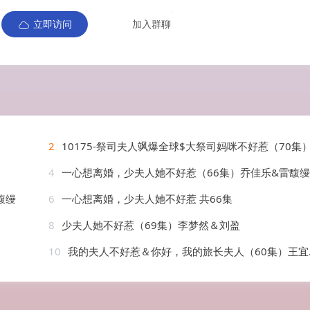
立即访问
加入群聊
2
10175-祭司夫人飒爆全球$大祭司妈咪不好惹（70集）鲜嘉臣 葛晓
4
一心想离婚，少夫人她不好惹（66集）乔佳乐&雷馥缦
馥缦
6
一心想离婚，少夫人她不好惹 共66集
8
少夫人她不好惹（69集）李梦然＆刘盈
10
我的夫人不好惹＆你好，我的旅长夫人（60集）王宜洋＆李欣然