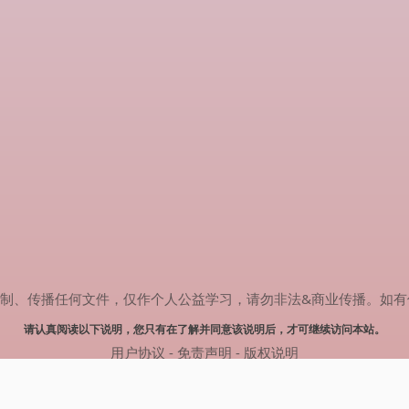
传播任何文件，仅作个人公益学习，请勿非法&商业传播。如有侵权，请联系
请认真阅读以下说明，您只有在了解并同意该说明后，才可继续访问本站。
用户协议
-
免责声明
-
版权说明
© 2024 肥猫追剧 Powered by mao.souldebug.com
网站地图