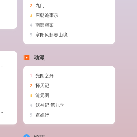
2
九门
3
唐朝诡事录
4
南部档案
5
寒阳风起春山境
动漫
希
1
光阴之外
2
择天记
3
沧元图
4
妖神记 第九季
5
盗妖行