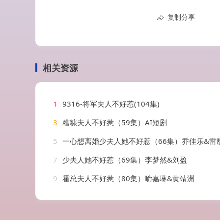
复制分享
相关资源
1
9316-将军夫人不好惹(104集)
3
糟糠夫人不好惹（59集）AI短剧
5
一心想离婚少夫人她不好惹（66集）乔佳乐&雷
7
少夫人她不好惹（69集）李梦然&刘盈
9
霍总夫人不好惹（80集）喻嘉琳&黄靖洲