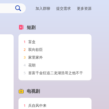
加入群聊
提交需求
更多资源
短剧
1
盲盒
2
双向欲臣
3
家里家外
4
花朝
5
首富千金狂追二龙湖浩哥之他不干
电视剧
1
兵自风中来