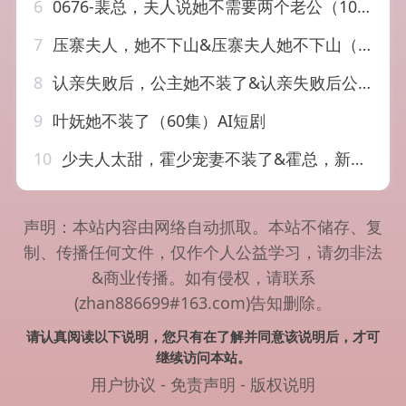
6
0676-裴总，夫人说她不需要两个老公（109集）
7
压寨夫人，她不下山&压寨夫人她不下山（43集）AI短剧
8
认亲失败后，公主她不装了&认亲失败后公主她不装了（60集）AI短剧
9
叶妩她不装了（60集）AI短剧
10
少夫人太甜，霍少宠妻不装了&霍总，新来的实习生就是你夫人&少夫人太甜霍少宠妻不装了&霍总新来的实习生就是你夫人（63集）黄文博&咪咔
声明：本站内容由网络自动抓取。本站不储存、复
制、传播任何文件，仅作个人公益学习，请勿非法
&商业传播。如有侵权，请联系
(zhan886699#163.com)告知删除。
请认真阅读以下说明，您只有在了解并同意该说明后，才可
继续访问本站。
用户协议
-
免责声明
-
版权说明