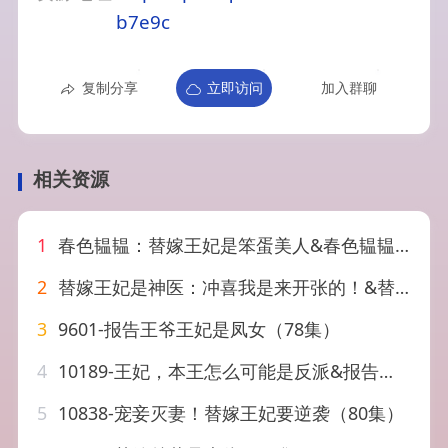
b7e9c
复制分享
立即访问
加入群聊
相关资源
1
春色韫韫：替嫁王妃是笨蛋美人&春色韫韫替嫁王妃是笨蛋美人（105集）AI短剧
2
替嫁王妃是神医：冲喜我是来开张的！&替嫁王妃是神医冲喜我是来开张的（30集）AI短剧
3
9601-报告王爷王妃是凤女（78集）
4
10189-王妃，本王怎么可能是反派&报告王爷，王妃又演上了$王妃别装了（73集）岳雨婷 王宇峰
5
10838-宠妾灭妻！替嫁王妃要逆袭（80集）