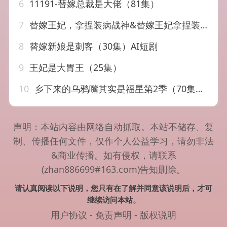
6
11191-替嫁总裁是大佬（81集）
7
替嫁王妃，拿捏装病战神&替嫁王妃拿捏装病战神（56集）AI短剧
8
替嫁新娘是刺客（30集）AI短剧
9
王妃是大胃王（25集）
10
乡下来的乌鸦嘴其实是福星第2季（70集）韩昕芮&王枫寻
声明：本站内容由网络自动抓取。本站不储存、复
制、传播任何文件，仅作个人公益学习，请勿非法
&商业传播。如有侵权，请联系
(zhan886699#163.com)告知删除。
请认真阅读以下说明，您只有在了解并同意该说明后，才可
继续访问本站。
用户协议
-
免责声明
-
版权说明