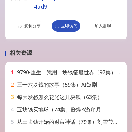
4ad9
复制分享
立即访问
加入群聊
相关资源
1
9790-重生：我用一块钱征服世界（97集）萧雅锦
2
三十六块钱的故事（59集）AI短剧
3
每天发愁怎么花光这几块钱（63集）
4
五块钱买地球（74集）酱爆&游翔月
5
从三块钱开始的财富神话（79集）刘雪莹&史宣洪