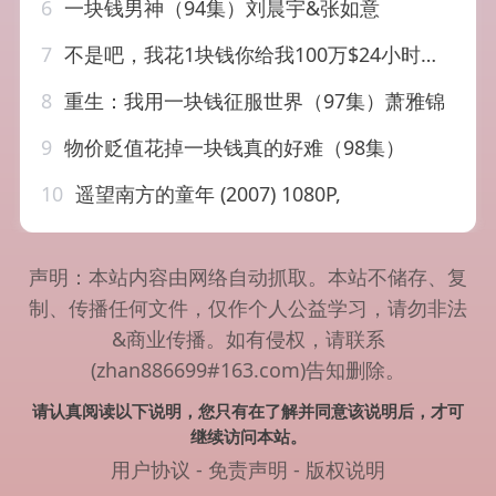
6
一块钱男神（94集）刘晨宇&张如意
7
不是吧，我花1块钱你给我100万$24小时我百倍返现（37集）
8
重生：我用一块钱征服世界（97集）萧雅锦
9
物价贬值花掉一块钱真的好难（98集）
10
遥望南方的童年 (2007) 1080P,
声明：本站内容由网络自动抓取。本站不储存、复
制、传播任何文件，仅作个人公益学习，请勿非法
&商业传播。如有侵权，请联系
(zhan886699#163.com)告知删除。
请认真阅读以下说明，您只有在了解并同意该说明后，才可
继续访问本站。
用户协议
-
免责声明
-
版权说明