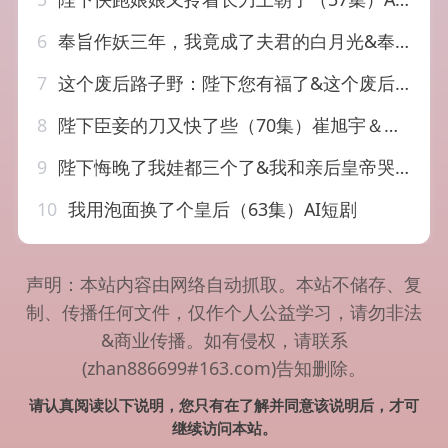
6
奉旨作妖三年，我竟成了夫君的白月光&奉旨作妖三年我竟成了夫君的白月光（40集）AI短剧
7
这个废后路子野：陛下您有福了&这个废后路子野陛下您有福了（80集）AI短剧
8
陛下臣妾的刀又快了些（70集）崔旭宇＆杨晨璐
9
陛下悔晚了我娃都三个了&我和亲后皇帝哭成了烧水壶（70集）田杨&朱艺雯
10
我用泡面换了个皇后（63集）AI短剧
声明：本站内容由网络自动抓取。本站不储存、复
制、传播任何文件，仅作个人公益学习，请勿非法
&商业传播。如有侵权，请联系
(zhan886699#163.com)告知删除。
请认真阅读以下说明，您只有在了解并同意该说明后，才可
继续访问本站。