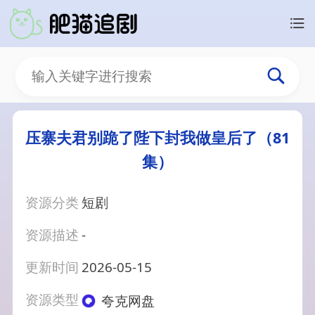
压寨夫君别跪了陛下封我做皇后了（81
集）
资源分类
短剧
资源描述
-
更新时间
2026-05-15
资源类型
夸克网盘