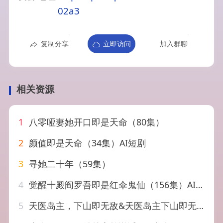
02a3
复制分享
立即访问
加入群聊
相关资源
1
八零哑妻她开口即是天命（80集）
2
颜值即是天命（34集）AI短剧
3
寻她二十年（59集）
4
觉醒十殿阎罗吾即是红伞鬼仙（156集）AI短剧
5
天医岛主，下山即无敌&天医岛主下山即无敌（64集）陈柄希&唐雪晴