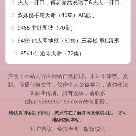
6
夫人一开口，傅总竟然说话了&夫人一开口傅总竟然说话了（60集）AI短剧
7
双姝携手逆天命（45集）AI短剧
8
9465-非此即彼（70集）
9
9489-他人即地狱（60集）王奕然 鹿C露露
10
9541-出道即天后（72集）
声明：本站内容由网络自动抓取。本站不储存、复
制、传播任何文件，仅作个人公益学习，请勿非法
&商业传播。如有侵权，请联系
(zhan886699#163.com)告知删除。
请认真阅读以下说明，您只有在了解并同意该说明后，才可
继续访问本站。
用户协议
-
免责声明
-
版权说明