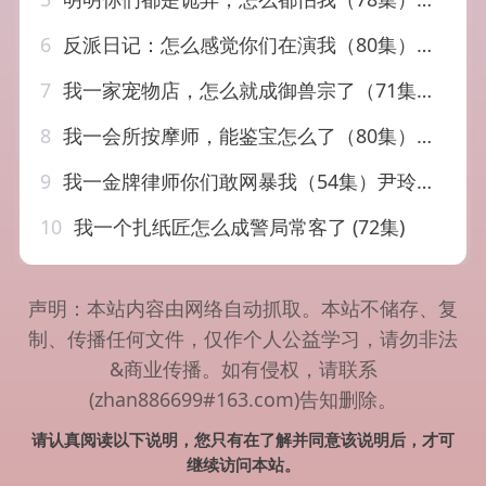
6
反派日记：怎么感觉你们在演我（80集）章凯＆李沁瑶
7
我一家宠物店，怎么就成御兽宗了（71集）聂文华＆范宣梓棋
8
我一会所按摩师，能鉴宝怎么了（80集）王熠桐＆李怡蓉
9
我一金牌律师你们敢网暴我（54集）尹玲＆程勇炜
10
我一个扎纸匠怎么成警局常客了 (72集)
声明：本站内容由网络自动抓取。本站不储存、复
制、传播任何文件，仅作个人公益学习，请勿非法
&商业传播。如有侵权，请联系
(zhan886699#163.com)告知删除。
请认真阅读以下说明，您只有在了解并同意该说明后，才可
继续访问本站。