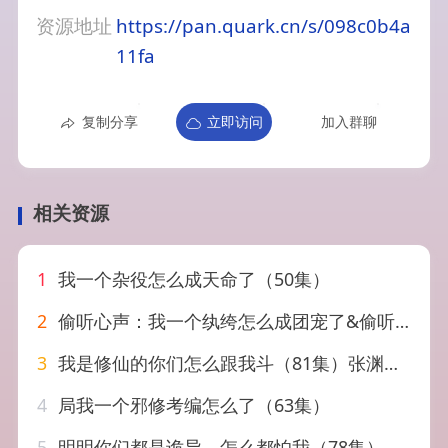
资源地址
https://pan.quark.cn/s/098c0b4a
11fa
复制分享
立即访问
加入群聊
相关资源
1
我一个杂役怎么成天命了（50集）
2
偷听心声：我一个纨绔怎么成团宠了&偷听心声我一个纨绔怎么成团宠了（70集）AI短剧
3
我是修仙的你们怎么跟我斗（81集）张渊元&张思琪&龚文欣
4
局我一个邪修考编怎么了（63集）
5
明明你们都是诡异，怎么都怕我（78集）盛广颖＆孙嘉贺