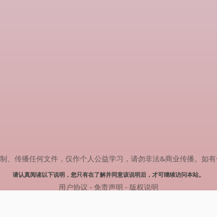
传播任何文件，仅作个人公益学习，请勿非法&商业传播。如有侵权，请联系
请认真阅读以下说明，您只有在了解并同意该说明后，才可继续访问本站。
用户协议
-
免责声明
-
版权说明
© 2024 肥猫追剧 Powered by mao.souldebug.com
网站地图