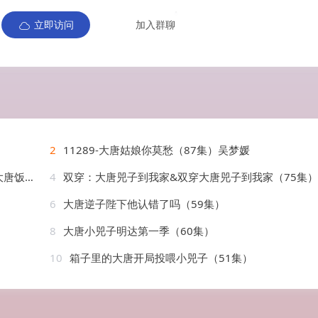
立即访问
加入群聊
2
11289-大唐姑娘你莫愁（87集）吴梦媛
AI短剧
4
双穿：大唐兕子到我家&双穿大唐兕子到我家（75集）AI短剧
6
大唐逆子陛下他认错了吗（59集）
8
大唐小兕子明达第一季（60集）
10
箱子里的大唐开局投喂小兕子（51集）