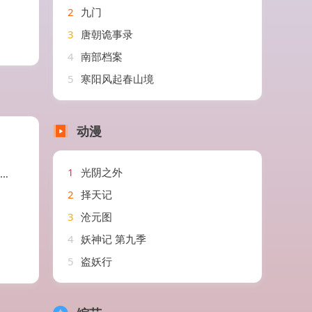
2
九门
3
唐朝诡事录
4
南部档案
5
寒阳风起春山境
动漫
1
光阴之外
2
择天记
3
沧元图
4
妖神记 第九季
5
盗妖行