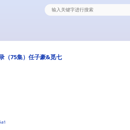
录（75集）任子豪&觅七
5a1