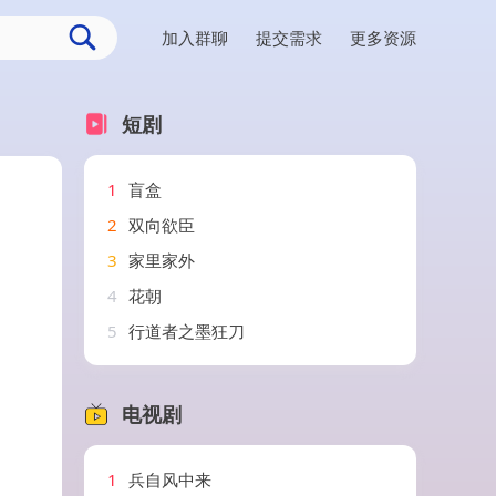
加入群聊
提交需求
更多资源
短剧
1
盲盒
2
双向欲臣
3
家里家外
4
花朝
5
行道者之墨狂刀
电视剧
1
兵自风中来