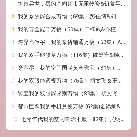
1
饥荒异世：我的空间超市无限物资&饥荒异世我的空间超市无限物资（60集）AI短剧
2
我的系统能合成万物（69集）彭佳博&刘霖诺
3
我的盲盒能开万物（60集）王钰威&乔槿
4
跨界当倒爷，我的杂货铺通万物（53集）AI短剧
5
我的双手能修复万物（116集）陈禺宏&钟展鸿
6
穿六零：我的空间囤满黄金珠宝（81集）纪俊良＆白野
7
我的双眼能透视万物（76集）胡文飞＆王楚艺
8
鉴宝我的双眼能鉴别万物（83集）胡文飞&冯瑞
9
都市巨擘我的手机兑换万物 (62集)金锦灿&王子铭
10
七零年代我的空间专治不服（82集）吴明宇&赵西