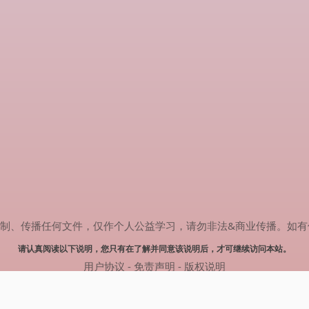
传播任何文件，仅作个人公益学习，请勿非法&商业传播。如有侵权，请联系
请认真阅读以下说明，您只有在了解并同意该说明后，才可继续访问本站。
用户协议
-
免责声明
-
版权说明
© 2024 肥猫追剧 Powered by mao.souldebug.com
网站地图