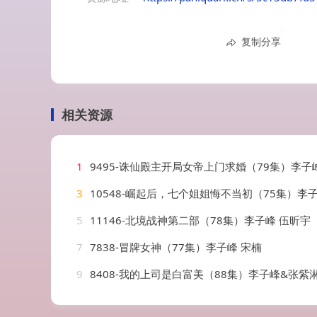
复制分享
相关资源
1
9495-诛仙殿主开局女帝上门求婚（79集）李子
3
10548-崛起后，七个姐姐悔不当初（75集）李
5
11146-北境战神第二部（78集）李子峰 伍昕宇
7
7838-冒牌女神（77集）李子峰 宋楠
9
8408-我的上司是白富美（88集）李子峰&张紫