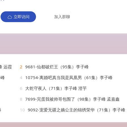
立即访问
加入群聊
峰 远霞
2
9681-仙都破烂王（95集）李子峰
子峰
4
10754-离婚吧真当我是凤凰男（61集）李子峰
6
大乾守夜人（71集）李子峰 澄芋
8
7699-完蛋我被帅哥包围了（98集）李子峰 孟嘉鑫
淋
10
9092-宠爱无疆之嫡公主的锦绣荣华（71集）李子峰