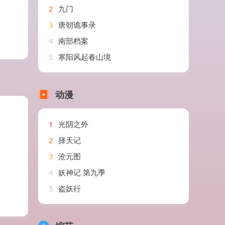
2
九门
3
唐朝诡事录
4
南部档案
5
寒阳风起春山境
动漫
1
光阴之外
2
择天记
3
沧元图
4
妖神记 第九季
5
盗妖行