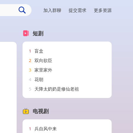
加入群聊
提交需求
更多资源
短剧
1
盲盒
2
双向欲臣
3
家里家外
4
花朝
5
天降太奶奶是修仙老祖
电视剧
1
兵自风中来