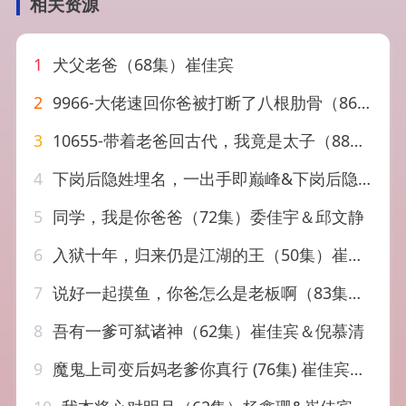
相关资源
1
犬父老爸（68集）崔佳宾
2
9966-大佬速回你爸被打断了八根肋骨（86集）
3
10655-带着老爸回古代，我竟是太子（88集）王宇锋 崔瑶
4
下岗后隐姓埋名，一出手即巅峰&下岗后隐姓埋名一出手即巅峰（38集）AI短剧
5
同学，我是你爸爸（72集）委佳宇＆邱文静
6
入狱十年，归来仍是江湖的王（50集）崔旭阳＆李经瑞
7
说好一起摸鱼，你爸怎么是老板啊（83集）美美＆高鸿垲
8
吾有一爹可弑诸神（62集）崔佳宾＆倪慕清
9
魔鬼上司变后妈老爹你真行 (76集) 崔佳宾&倪青